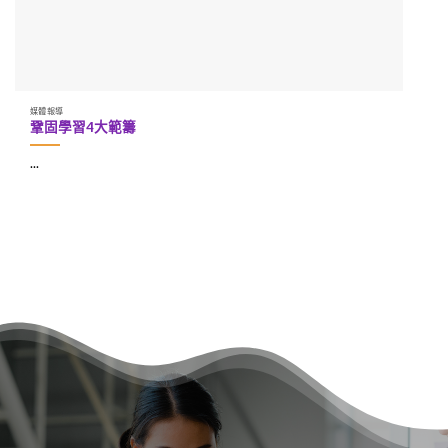
媒體報導
鞏固學習4大範籌
...