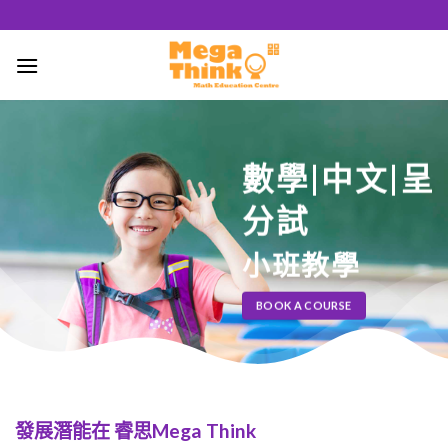
跳
至
內
容
數學|
中文|
呈
分試
小班教學
BOOK A COURSE
發展潛能在 睿思Mega Think