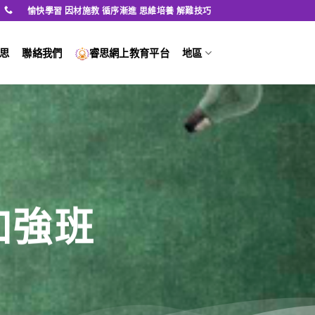
愉快學習 因材施教 循序漸進 思維培養 解難技巧
思
聯絡我們
睿思網上教育平台
地區
53
/ 100
SEO 分數
加強班