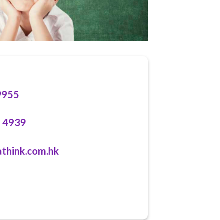
955
 4939
hink.com.hk