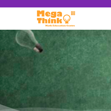
跳
至
內
容