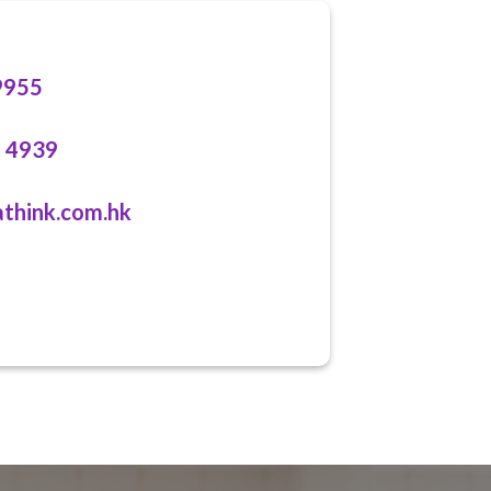
955
 4939
hink.com.hk